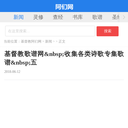
新闻
灵修
查经
书库
歌谱
圣经
当前位置：
基督教阿们网
>
新闻
> > 正文
基督教歌谱网&nbsp;收集各类诗歌专集歌
谱&nbsp;五
2018-06-12