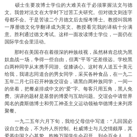
硕士生要攻博士学位的大难关在于必须掌握法文与德
文。我曾对法文在大学时下过苦工夫研究。但对德文则连字
母都不会。于是苦读二个月德文后去报考博士。教授叫我将
一厚册德文化学翻译成为英文。教授看完我的译稿十分满
意。胜利通过德文考试。这样一面攻读博士学位，一面仍在
国际学生会里活动。
那时在美国存在着很深的种族歧视，虽然林肯总统为黑
奴血战一场，争得一些自由，但离“平等”还差很远。学校黑
白两种同学从末携手同游、促膝谈心。这时有人送五十美元
给我，我请志同道合的男女同学，采买各种食品，在一九二
五年二月七日召开种族交谊会，请黑白两种族同学，一间一
的坐着，把餐桌排成中文的“爱”字。每客只用五角，黑人免
费。演讲的题材是基督的博爱与互助问题。交谊会中请世界
闻名的龚斯德博士和劳工神圣主义运动领袖华德博士来列席
聚餐。
一九二五年六月下旬，我给父母信中写道：“儿回国必
设自立教会，不为外人所控制。杜威博士与儿交情颇厚，其
爱慕中国之心甚挚。昨晚万国学生会召开，到会百余人，儿