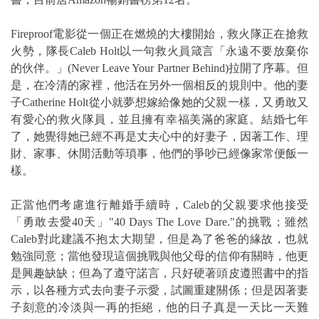
Fireproof電影從一個正在燃燒的大樓開始，救火隊正在搶救
火勢，隊長Caleb Holt以一句救火員箴言「永遠不要放棄你
的伙伴。」(Never Leave Your Partner Behind)拉開了序幕。但
是，在冷清的家裡，他活在另外一個相反的規則中。他的妻
子Catherine Holt從小就夢想嫁給像她的父親一樣，又勇敢又
有愛心的救火隊員，並且擁有幸福美滿的家庭。結婚七年
了，她覺得她已經不再是丈夫心中的好妻子，因著工作、理
財、家事、休閒活動等瑣事，他們的爭吵已經像家常便飯一
樣。
正當他們考慮進行離婚手續時，Caleb的父親要求他接受
「勇敢去愛40天」"40 Days The Love Dare."的挑戰；雖然
Caleb對此建議不抱太大期望，但是為了爸爸的緣故，也就
勉強同意；當他發現這個挑戰與他父母的信仰有關時，他更
是興趣缺缺；但為了遵守諾言，只好硬著頭皮遵照書中的指
示，以各種方式去向妻子示愛，試圖重建關係；但是因著妻
子刻意的冷淡與一再的拒絕，他的日子真是一天比一天難