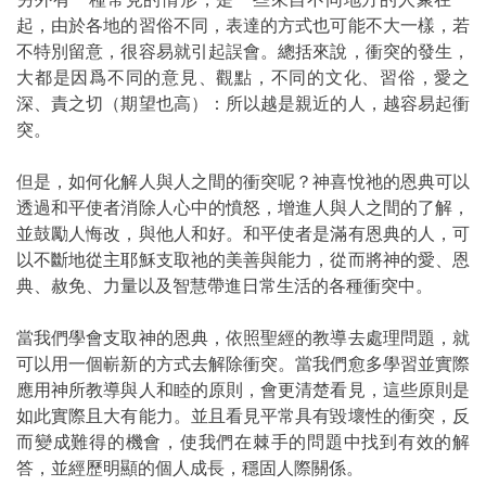
起，由於各地的習俗不同，表達的方式也可能不大一樣，若
不特別留意，很容易就引起誤會。總括來說，衝突的發生，
大都是因爲不同的意見、觀點，不同的文化、習俗，愛之
深、責之切（期望也高）：所以越是親近的人，越容易起衝
突。
但是，如何化解人與人之間的衝突呢？神喜悅祂的恩典可以
透過和平使者消除人心中的憤怒，增進人與人之間的了解，
並鼓勵人悔改，與他人和好。和平使者是滿有恩典的人，可
以不斷地從主耶穌支取祂的美善與能力，從而將神的愛、恩
典、赦免、力量以及智慧帶進日常生活的各種衝突中。
當我們學會支取神的恩典，依照聖經的教導去處理問題，就
可以用一個嶄新的方式去解除衝突。當我們愈多學習並實際
應用神所教導與人和睦的原則，會更清楚看見，這些原則是
如此實際且大有能力。並且看見平常具有毀壞性的衝突，反
而變成難得的機會，使我們在棘手的問題中找到有效的解
答，並經歷明顯的個人成長，穩固人際關係。