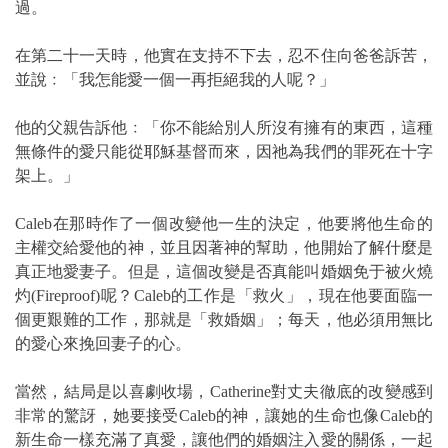
過。
在第二十一天時，他實在支持不下去，忍不住向爸爸訴苦，
並說﹕「我怎能愛一個一再拒絕我的人呢？」
他的父親告訴他﹕「你不能給別人所沒有擁有的東西，這種
無條件的愛只能從耶穌基督而來，因祂為我們的罪死在十字
架上。」
Caleb在那時作了一個改變他一生的決定，他要將他生命的
主權交給愛他的神，並且因著神的幫助，他開始了解什麼是
真正地愛妻子。但是，這個改變是否真能叫婚姻免于被火燒
灼(Fireproof)呢？Caleb的工作是「救火」，現在他要面臨一
個更艱難的工作，那就是「救婚姻」；每天，他必須用無比
的愛心來挽回妻子的心。
當然，結局是以喜劇收場，Catherine對丈夫徹底的改變感到
非常的驚訝，她要接受Caleb的神，讓她的生命也像Caleb的
新生命一樣充滿了真愛，讓他們的婚姻注入愛的關係，一起