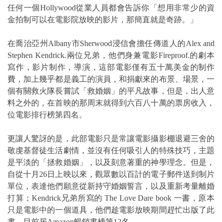
任何一個Hollywood從業人員都會告訴你「想用非常少的資
金拍制可以在電影院放映的影片，那簡直就是奇跡。」
在喬治亞州Albany市Sherwood浸信會擔任傳道人的Alex and
Stephen Kendrick.兩位兄弟，他們身兼電影Fireproof.的劇本
寫作，影片制作，導演，這部電影僅有五十萬美金的制作
費，加上幾乎都是義工的演員，和捐獻來的布景、場景，一
個有關救火隊長嘗試「救婚姻」的平凡故事，但是，出人意
料之外的，在首映的那周末就得到六百八十萬的票房收入，
位電影排行榜第四名。
更讓人驚訝的是，此部電影只是常讓電影攝影棚退避三舍的
敬虔基督徒生活劇情，並沒有任何吸引人的特殊技巧，主題
是平淡的「拯救婚姻」，以及刻意著重的神學理念。但是，
自從十月26日上映以來，觀眾數以百計的電子郵件送到制片
單位，表達他們願意從新持守婚姻誓言，以及重新考量離婚
打算；Kendrick兄弟所寫的 The Love Dare book 一書，原本
只是電影中的一個道具，他們趁電影放映期間趕忙出版了此
書，目前居Amazon暢銷書榜第12名。