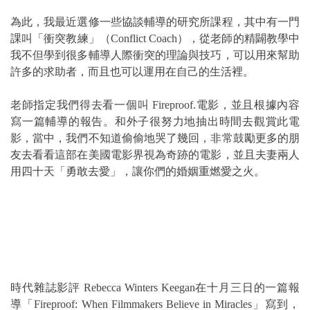
為此，我最近選修一些協談輔導的研究所課程，其中有一門
課叫「衝突教練」（Conflict Coach），從老師的精闢教學中
我不但學到很多輔導人際衝突的理論與技巧，可以用來幫助
許多的求助者，而且也可以運用在自己的生活裡。
老師指定我們得去看一個叫 Fireproof.電影，並且根據內容
寫一篇輔導的報告。和外子很努力地抽出時間去觀賞此電
影，當中，我們不知道偷偷地哭了幾回，非常鼓勵更多的朋
友去看看這部在美國電影界視為奇跡的電影，並且夫妻兩人
用四十天「勇敢去愛」，讓你們的婚姻重燃愛之火。
時代雜誌影評 Rebecca Winters Keegan在十月三日的一篇報
導「Fireproof: When Filmmakers Believe in Miracles」寫到，