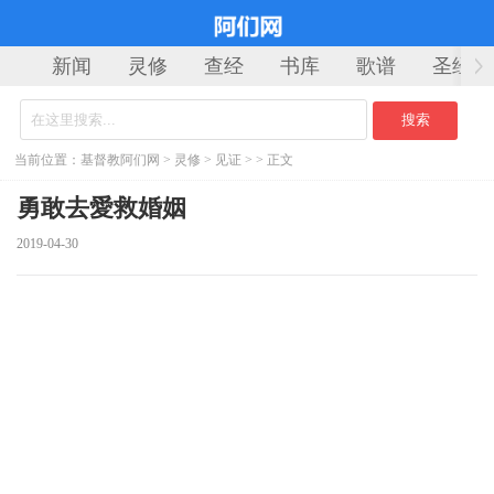
新闻
灵修
查经
书库
歌谱
圣经
当前位置：
基督教阿们网
>
灵修
>
见证
> > 正文
勇敢去愛救婚姻
2019-04-30