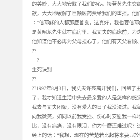
的美妙，大大地安慰了我们的心。接著黄先生交
款，大大地缓解了巨额医药费给我们的重担。他
∶“信耶稣的人都那麽善良，这真好，我也要信耶
是黄昭龙先生就在病房里、我丈夫的病床前，为这
他知道他不必再为父母担心了，他们有天父看顾
??
?
生死诀别
??
??1997年8月3日，我丈夫许亮离开我们，回
了，我才知道生活中失去最亲爱的人是怎样的感
我去与丈夫团聚，没有爱人的日子我没法过。我
向我微笑，如同以前我受挫、伤心时安慰我一样
比，没有病痛，没有眼泪，你为什麽还难过呢？
经上的话∶“我想，现在的苦楚若比起将来要显於