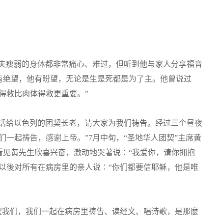
我丈夫瘦弱的身体都非常痛心、难过，但听到他与家人分享福音
有绝望，他有盼望，无论是生是死都是为了主。他曾说过
得救比肉体得救更重要。”
电话给以色列的团契长老，请大家为我们祷告。经过三个昼夜
们一起祷告，感谢上帝。”7月中旬，“圣地华人团契”主席黄
看见黄先生欣喜兴奋，激动地哭著说∶“我爱你，请你拥抱
以後对所有在病房里的亲人说∶“你们都要信耶稣，他是唯
望我们，我们一起在病房里祷告、读经文、唱诗歌，是那麽