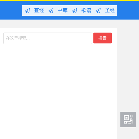
查经
书库
歌谱
圣经