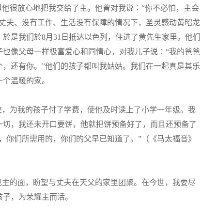
但他很放心地把我交给了主。他曾对我说∶“你不必怕，主会
去丈夫、没有工作、生活没有保障的情况下，圣灵感动黄昭龙
於是我们於8月31日抵达以色列，住进了黄先生家里。他们
子也像父母一样极富爱心和同情心，对我儿子说∶“我的爸爸
个，还有你。”他们的孩子都叫我姑姑。我们在一起真是其乐
一个温暖的家。
校，为我的孩子付了学费，使他及时读上了小学一年级。我
一切，我还未开口要饼，他就把饼预备好了，而且还预备了
，你们所需用的，你们的父早已知道了。”（《马太福音》
见主的面，盼望与丈夫在天父的家里团聚。在今世，我要尽
孩子，为荣耀主而活。