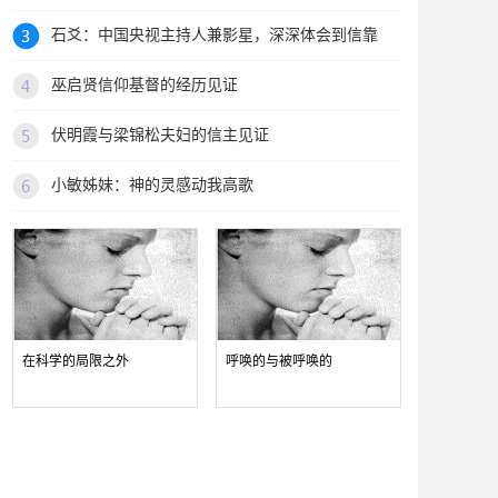
石爻：中国央视主持人兼影星，深深体会到信靠
巫启贤信仰基督的经历见证
伏明霞与梁锦松夫妇的信主见证
小敏姊妹：神的灵感动我高歌
在科学的局限之外
呼唤的与被呼唤的