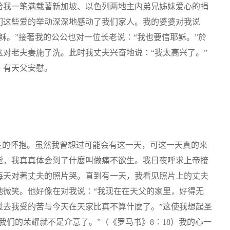
给我一笔满载著新加坡、以色列两地主内弟兄姊妹爱心的捐
们这些爱的举动深深地感动了我们家人。我的婆婆对我说
稣。”接著我的公公也对一位长老说∶“我也要信耶稣。”於
对老夫妻施了洗。此时我丈夫兴奋地说∶“我太高兴了。”
、有天父安慰。
到了主的怀抱。虽然我曾想过可能会有这一天，可这一天真的来
觉，我真真体会到了什麽叫做痛不欲生。我日夜呼求上帝接
每天对著丈夫的照片哭。直到有一天，我看见照片上的丈夫
地微笑。他好像在对我说∶“我现在在天父的家里，好得无
过去我受的苦与今天在天家比真不算什麽了。”这使我想起圣
我们的荣耀就不足介意了。”（《罗马书》8∶18）我的心一