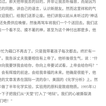
加过。那天他带我去的目的，并非让我去听福音，而是因为
己的同胞，讲自己的语言，认识新朋友。然而这里祥和的气
欢迎我们，给我们送茶让座。他们讲我以前从未听过的“神话
後还免费供应晚餐，然後再驾车将我们一个个送回去。我们这
信一个看不见、摸不著的神，甚至为这个神付出那麽多，他
作忙为藉口不再去了。只是我带著孩子每次都去。终於有一
了。我告诉丈夫我要相信有上帝了。他听後很生气，说∶“什
你向我要饼我会给你，你向上帝要试试看，上帝会给你吗？”
，会有辉煌的前途，会给我幸福的未来。他确是很能干，他
他的文章发表在国际一流的杂?、美国的《化学分析》上。然
年做了半年化学实验，实验用的原料是致癌物质。1995年12
下子把我们从“天堂”打入了“地狱”。我们的心被撕裂滴
们吧！”