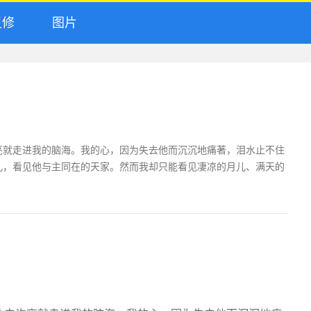
修
图片
亮就走进我的脑海。我的心，因为失去他而沉沉地痛著，泪水止不住
儿，看见他与主同在的天家。然而我却只能看见凄凉的月儿、满天的