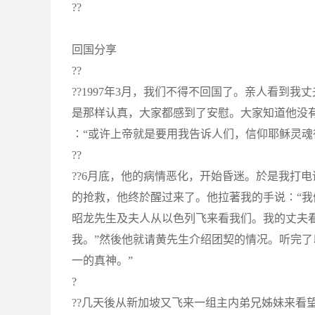
??
回国分享
??
??1997年3月，我们不得不回国了。亲人看到
是那样认真，大家都感到了安慰。大家知道他没
∶“或许上帝就是要用我告诉人们，信仰耶稣灵魂
??
??6月底，他的病情恶化，开始昏迷。於是我打
的抢救，他终於醒过来了。他拉著我的手说∶“我
昭龙先生及夫人从以色列飞来看我们。我的丈夫
我。”然後他就请黄先生介绍团契的情况。听完了
一的真神。”
?
??几天後从新加坡又飞来一组主内弟兄姊妹来看