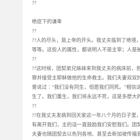
??
绝症下的谦卑
??
??人的尽头，是上帝的开头。我丈夫临到了绝境
等等。这些人的属性，都说明人不是主宰；人是
??
??这时候，团契弟兄姊妹来到我丈夫的病床前，
罪并接受主耶稣做他的生命救主。我们夫妻双双於1
曾说过∶“我们没有同生，但愿我们同死。”相信
生了。我们重生，我们将永远不死，这是多麽大
??
??在我丈夫发病到回天家这一年八个月的日子里
有离开我们，主的话一直鼓励我们安慰我们。团
夫妻也随团契去以色列各地、甚至去新加坡传福