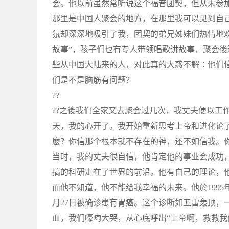
会。他以前虽然常听说这个福音团契，但从未参
那里是中国人聚会的地方，在那里我可以见到自
氛却深深地吸引了我，团契的弟兄姊妹们热情地
故事”，孩子们也有专人带领唱歌讲故事，聚会
些从中国大陆来的人，对此真的大惑不解∶他们
们是不是脑筋有问题？
??
??之後我们全家又去聚会过几次，我丈夫便以工
天，我的心开了。我开始重新思考上帝和进化论
麽？你信那个根本就不存在的神，还不如信我。
当时，我的丈夫很自信，他肯定他的事业会成功
搞的科研走在了世界的前沿。他有自己的理论，
而他不知道，他不能给我幸福的未来。他於1995
月27日被确诊患有胃癌。这个诊断如五雷轰顶，一
血，我们嚎啕大哭，从心底呼出“上帝啊，救救我