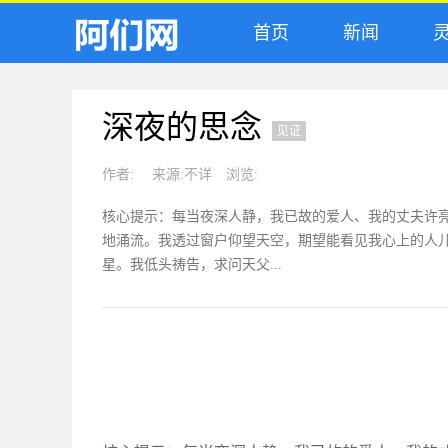
首页
新闻
灵
深夜的思念
见证
作者:
来源:
不详
浏览:
核心提示：每当夜深人静，我已故的爱人、我的丈夫许
地涌流。我透过窗户仰望天空，期望能看见我心上的人
星。我低头祷告，求问天父...