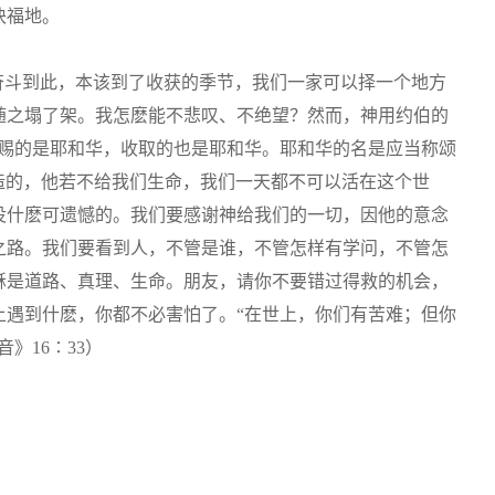
块福地。
奋斗到此，本该到了收获的季节，我们一家可以择一个地方
随之塌了架。我怎麽能不悲叹、不绝望？然而，神用约伯的
赏赐的是耶和华，收取的也是耶和华。耶和华的名是应当称颂
华造的，他若不给我们生命，我们一天都不可以活在这个世
没什麽可遗憾的。我们要感谢神给我们的一切，因他的意念
之路。我们要看到人，不管是谁，不管怎样有学问，不管怎
稣是道路、真理、生命。朋友，请你不要错过得救的机会，
上遇到什麽，你都不必害怕了。“在世上，你们有苦难；但你
》16∶33）