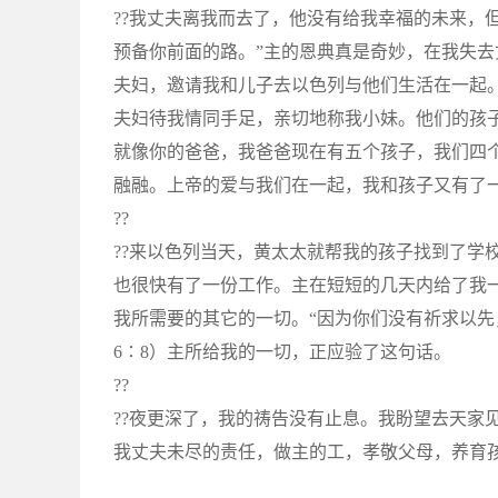
??我丈夫离我而去了，他没有给我幸福的未来，
预备你前面的路。”主的恩典真是奇妙，在我失
夫妇，邀请我和儿子去以色列与他们生活在一起。
夫妇待我情同手足，亲切地称我小妹。他们的孩
就像你的爸爸，我爸爸现在有五个孩子，我们四
融融。上帝的爱与我们在一起，我和孩子又有了
??
??来以色列当天，黄太太就帮我的孩子找到了学
也很快有了一份工作。主在短短的几天内给了我
我所需要的其它的一切。“因为你们没有祈求以先
6∶8）主所给我的一切，正应验了这句话。
??
??夜更深了，我的祷告没有止息。我盼望去天家
我丈夫未尽的责任，做主的工，孝敬父母，养育