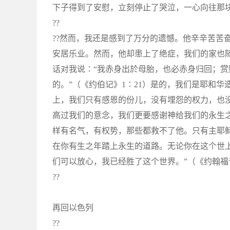
下子得到了安慰，立刻停止了哭泣，一心向往那
??
??然而，我还是感到了万分的遗憾。他辛辛苦苦
安居乐业。然而，他却患上了绝症，我们的家也
话对我说∶“我赤身出於母胎，也必赤身归回；
的。”（《约伯记》1∶21）是的，我们是耶和
上，我们只有感恩的份儿，没有埋怨的权力，也
高过我们的意念，我们更要感谢神给我们的永生
样有名气，有权势，那些都救不了他。只有主耶
在你有生之年踏上永生的道路。无论你在这个世
们可以放心，我已经胜了这个世界。”（《约翰福音
??
再回以色列
??