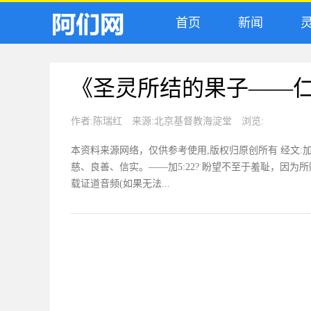
首页
新闻
灵
《圣灵所结的果子——
作者:
陈瑞红
来源:
北京基督教海淀堂
浏览:
本资料来源网络，仅供参考使用,版权归原创所有 经文:加
慈、良善、信实。——加5:22? 盼望不至于羞耻，因为所
载证道音频(如果无法...