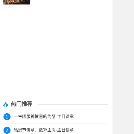
热门推荐
一生顺服神旨意的约瑟-主日讲章
感恩节讲章：数算主恩-主日讲章