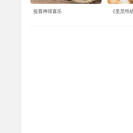
投靠神得喜乐
《圣灵所