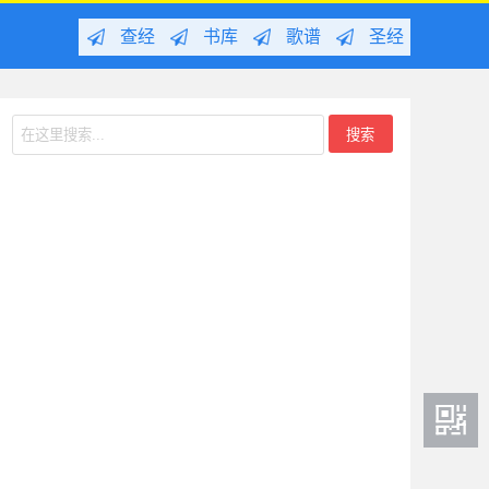
查经
书库
歌谱
圣经