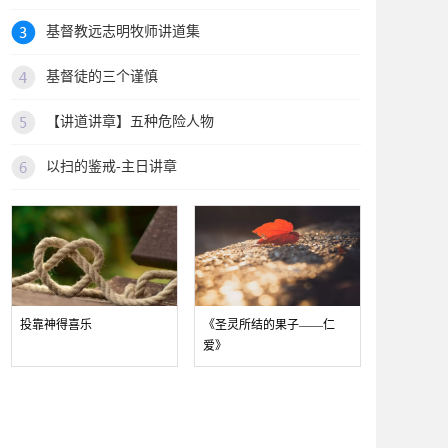
基督教远志明牧师讲道集
基督徒的三个谨慎
【讲道讲章】五种危险人物
以扫的鉴戒-主日讲章
投靠神得喜乐
《圣灵所结的果子——仁
爱》