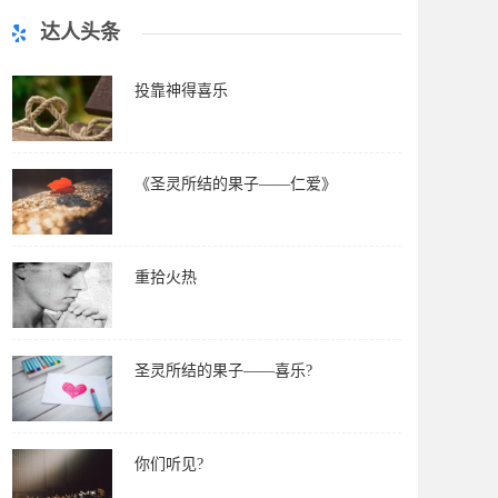
达人头条
投靠神得喜乐
《圣灵所结的果子——仁爱》
重拾火热
圣灵所结的果子——喜乐?
你们听见?