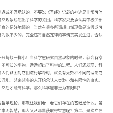
逃避或不愿承认的，不要说《圣经》记载的神迹是非常可信
自然现象也超出了科学的范围。科学家只要承认其中极少部
学真的是好脆弱的。当然有很多所谓超自然现象是造假或可
有为数不少的，完全违背自然定律的事情真实发生过，否认
一只蚂蚁一样小！当科学愈研究自然现象的时候，就会有愈
。不可知的事物，远远超出了科学的进程。人们还发现，科
当人们试图对它们进行解释时，就会有无数种不同的理论或
和混乱。越来越多的人开始承认人类渺小和有限性的事实。
，然后才能有科学。那么科学岂非更为有限吗？
或哲学理论，那就让我们看一看它们存在的基础是什么。第
中本无智慧，那人又从那里获取得智慧呢？第二、是建立在