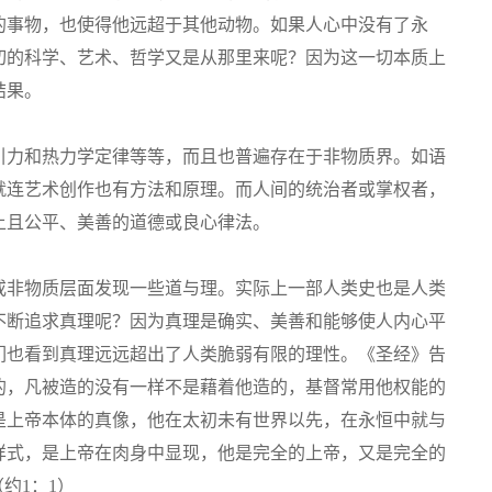
的事物，也使得他远超于其他动物。如果人心中没有了永
切的科学、艺术、哲学又是从那里来呢？因为这一切本质上
结果。
引力和热力学定律等等，而且也普遍存在于非物质界。如语
就连艺术创作也有方法和原理。而人间的统治者或掌权者，
上且公平、美善的道德或良心律法。
或非物质层面发现一些道与理。实际上一部人类史也是人类
不断追求真理呢？因为真理是确实、美善和能够使人内心平
们也看到真理远远超出了人类脆弱有限的理性。《圣经》告
的，凡被造的没有一样不是藉着他造的，基督常用他权能的
是上帝本体的真像，他在太初未有世界以先，在永恒中就与
样式，是上帝在肉身中显现，他是完全的上帝，又是完全的
约1：1）