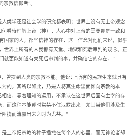
正的宗教信仰者”。
是人类学还是社会学的研究都表明；世界上没有无上帝观念
如何看待理解上帝（神），人心中对上帝的需要却是一致和
所有国家的人，都坚信神的存在，这一信念对他们来说，似乎
此，世界上所有的人民都有天堂、地狱和死后审判的观念。正
们就更能知道有关死后审判的事，并确信它的存在。”
中，曾提到人类的宗教本能。他说：“所有的民族生来就具有
人为的。其所以如此，乃是人将其生命里面倾向宗教的本
己相信，靠着理知的运用，不承认在这世界后面有主宰的存
能，而这种本能却时常禁不住泄露出来，尤其当他们涉及生
所阻挠而流露出来之时为尤甚。”
，是上帝把宗教的种子播撒在每个人的心里。而无神论者却