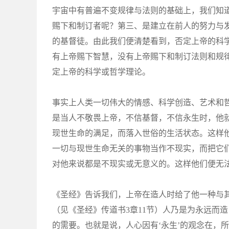
宇宙中有普遍不变规律与法则的基础上，我们知
赐下和制订者呢？第三、是建立在前人的努力与
的基督徒。由此我们便清楚看到，否定上帝的科
有上帝赐下智慧，没有上帝赐下和制订法则和规
定上帝的科学或哲学理论。
事实上人类一切伟大的情感、科学创造、艺术和
是当人不敬畏上帝，不信基督，不信永生时，他
现世生命的满足，而落入世俗的生活状态。这样
一切与现世生命无关的事物当作不现实，而把它
对他来说都是不现实或无意义的。这样他们便无
《圣经》告诉我们，上帝在造人时给了他一种与
（见《圣经》传道书3章11节）人乃是为永远而
的需要。也就是说，人心因有‘永生’的观念在，