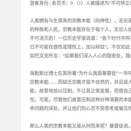
游客身份 | 会员币：0 （1）人被描述为“不可矫
人类拥有与生俱来的宗教本能（向神性），无论
的种族和人民，宗教本能存在于每个人，无论人
不可消灭的！一位历史学家说道：“各个时代中
已不可能在感性或理性上，加以辩驳”。不仅如
如巴文克所言：“如果我们深入人心的隐密处，我
海勒斯比博士在其所著“为什么我是基督徒”一书
宗教本能……而缺乏宗教才是不自然的，并且是
能，故意地加以压制，不让其正常发展，而使自
在。可是，尽管他们故意压制这种对神渴慕的本
命问题的深处，并让他们的心灵不受思考或偏见
那么人类的宗教本能又是从何而来呢？基督徒说