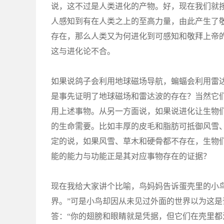
说，这不过是人类进化的产物。好，现在我们就
人感知到有在人类之上的至高力量，由此产生了
存在，那么人类又为何进化到可感知和敬拜上帝
这与进化论不合。
如果说鸽子会利用地球磁场导航，蝙蝠会利用雷
是事先证明了地球磁场和雷达波的存在？当然它
用上述事物。从另一方面说，如果说进化让生物
的生命需要。比如丰厚的皮毛和脂肪可抵御风雪
定的说，如果风雪、草木和硬骨都不存在，生物
能的能力与功能正是其对应事物存在的证据？
现在我给大家讲个比喻，鸟妈妈告诉蛋壳里的小
界。”可是小鸟却因从未见过外面的世界以为这是
答：“你的翅膀和眼睛就是凭据，但它们在壳里