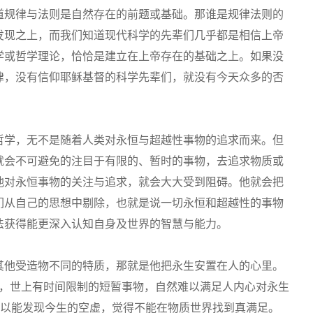
道规律与法则是自然存在的前题或基础。那谁是规律法则的
发现之上，而我们知道现代科学的先辈们几乎都是相信上帝
学或哲学理论，恰恰是建立在上帝存在的基础之上。如果没
律，没有信仰耶稣基督的科学先辈们，就没有今天众多的否
哲学，无不是随着人类对永恒与超越性事物的追求而来。但
就会不可避免的注目于有限的、暂时的事物，去追求物质或
他对永恒事物的关注与追求，就会大大受到阻碍。他就会把
们从自己的思想中剔除，也就是说一切永恒和超越性的事物
法获得能更深入认知自身及世界的智慧与能力。
其他受造物不同的特质，那就是他把永生安置在人的心里。
造，世上有时间限制的短暂事物，自然难以满足人内心对永生
所以能发现今生的空虚，觉得不能在物质世界找到真满足。