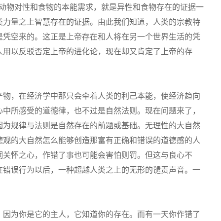
象动物对性和食物的本能需求，就是异性和食物存在的证据一
类力量之上智慧存在的证据。由此我们知道，人类的宗教特
是凭空来的。这正是上帝存在和人将在另一个世界生活的凭
人用以反驳否定上帝的进化论，现在却又肯定了上帝的存
产物，在经济学中那只会牵着人类的利己本能，使经济趋向
心中所感受的道德律，也不过是自然法则。现在问题来了，
因为规律与法则是自然存在的前题或基础。无理性的大自然
德观的大自然怎么能够创造那富有正确和错误的道德感的人
悯关怀之心，作错了事也可能会害怕则罚。但这与良心不
在错误行为以后，一种超越人类之上的无形的谴责声音。一
，因为你是它的主人，它知道你的存在。而有一天你作错了