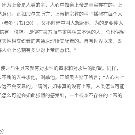
。因为上帝是人类的主，人心中知道上帝是真实存在的。上
然意识。正如加尔文所言：上帝把宗教的种子播撒在每个人
（参罗马书1:20），又不时暗中叫人想起他，为的是要使人
到不相信有一位神。即使在某方面与禽兽相去不远的人，总也保留
有天性相交织着的普通原理所支配着的。自有世界以来，既
每人心上总刻有多少对上帝的意识。”
1）使之与生具来就有对永恒的追求和对永生的盼望。同样，
人不断的去寻求他，渴慕他。正如奥古斯丁所言；“人心为上
永远不会安息的。”请问，如果真的没有上帝，人类怎么可能
类怎么可能会如此强烈的感受到，一个根本不存在的上帝的
分