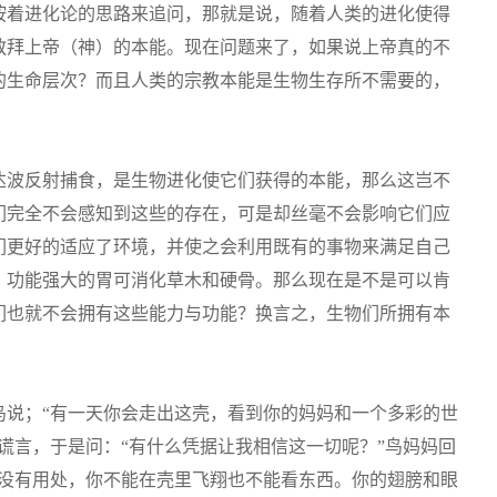
按着进化论的思路来追问，那就是说，随着人类的进化使得
敬拜上帝（神）的本能。现在问题来了，如果说上帝真的不
的生命层次？而且人类的宗教本能是生物生存所不需要的，
达波反射捕食，是生物进化使它们获得的本能，那么这岂不
们完全不会感知到这些的存在，可是却丝毫不会影响它们应
们更好的适应了环境，并使之会利用既有的事物来满足自己
、功能强大的胃可消化草木和硬骨。那么现在是不是可以肯
们也就不会拥有这些能力与功能？换言之，生物们所拥有本
鸟说；“有一天你会走出这壳，看到你的妈妈和一个多彩的世
谎言，于是问：“有什么凭据让我相信这一切呢？”鸟妈妈回
都没有用处，你不能在壳里飞翔也不能看东西。你的翅膀和眼