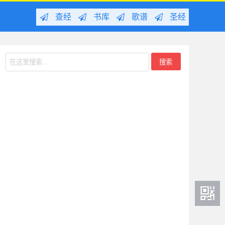
查经
书库
歌谱
圣经