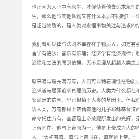
也正因为人心中有永生，才促使着他去追求永恒
生，那么他与其他动物又有什么本质不同呢？一
是超越物质的，是人类对永恒事物关注与追求的
我们看到规律与法则不单存在于物质界，如万有
言学有语法；音乐有乐理；经济学有经济规律；
治理和立法的原则依据，无不是遵从超越人类之
原来道与理充满万有，人们可以藉着理性在物质
追求道与理即追求真理的历史。人类为什么都在
安满足的信念，早已根植于人类的基因里。但我
诉人类，万有都是上帝藉着他的儿子耶稣基督造
命令托住万有，基督是上帝荣耀所发出的光辉，
上帝同在。他与上帝原为一，他是上帝成为人的
人。“太初有道，道与上帝同在，道就是上帝。”（