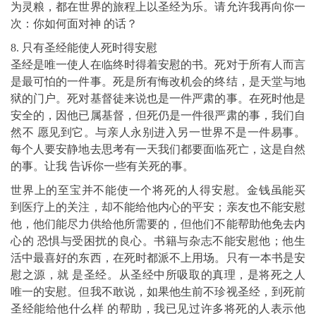
为灵粮，都在世界的旅程上以圣经为乐。请允许我再向你一
次：你如何面对神 的话？
8. 只有圣经能使人死时得安慰
圣经是唯一使人在临终时得着安慰的书。死对于所有人而言
是最可怕的一件事。死是所有悔改机会的终结，是天堂与地
狱的门户。死对基督徒来说也是一件严肃的事。在死时他是
安全的，因他已属基督，但死仍是一件很严肃的事，我们自
然不 愿见到它。与亲人永别进入另一世界不是一件易事。
每个人要安静地去思考有一天我们都要面临死亡，这是自然
的事。让我 告诉你一些有关死的事。
世界上的至宝并不能使一个将死的人得安慰。金钱虽能买
到医疗上的关注，却不能给他内心的平安；亲友也不能安慰
他，他们能尽力供给他所需要的，但他们不能帮助他免去内
心的 恐惧与受困扰的良心。书籍与杂志不能安慰他；他生
活中最喜好的东西，在死时都派不上用场。只有一本书是安
慰之源，就 是圣经。从圣经中所吸取的真理，是将死之人
唯一的安慰。但我不敢说，如果他生前不珍视圣经，到死前
圣经能给他什么样 的帮助，我已见过许多将死的人表示他