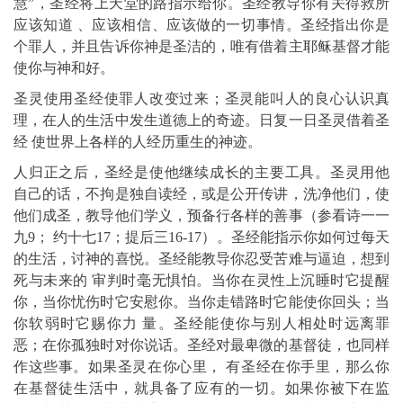
慧”，圣经将上天堂的路指示给你。圣经教导你有关得救所
应该知道 、应该相信、应该做的一切事情。圣经指出你是
个罪人，并且告诉你神是圣洁的，唯有借着主耶稣基督才能
使你与神和好。
圣灵使用圣经使罪人改变过来；圣灵能叫人的良心认识真
理，在人的生活中发生道德上的奇迹。日复一日圣灵借着圣
经 使世界上各样的人经历重生的神迹。
人归正之后，圣经是使他继续成长的主要工具。圣灵用他
自己的话，不拘是独自读经，或是公开传讲，洗净他们，使
他们成圣，教导他们学义，预备行各样的善事（参看诗一一
九9； 约十七17；提后三16-17）。圣经能指示你如何过每天
的生活，讨神的喜悦。圣经能教导你忍受苦难与逼迫，想到
死与未来的 审判时毫无惧怕。当你在灵性上沉睡时它提醒
你，当你忧伤时它安慰你。当你走错路时它能使你回头；当
你软弱时它赐你力 量。圣经能使你与别人相处时远离罪
恶；在你孤独时对你说话。圣经对最卑微的基督徒，也同样
作这些事。如果圣灵在你心里， 有圣经在你手里，那么你
在基督徒生活中，就具备了应有的一切。如果你被下在监