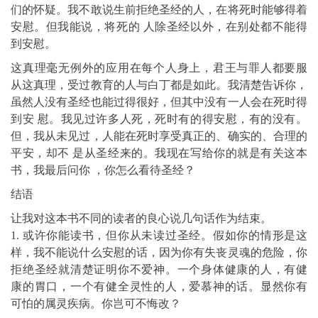
们的怀疑。我不敢说生前拒绝圣经的人，在将死时能够得着
安慰。但我能说，将死的 人除圣经以外，在别处都不能得
到安慰。
这真理毫无例外的应用在每个人身上，君王与罪人都要服
从这真理，受过教育的人与白丁都是如此。我清楚告诉你，
虽然人没有圣经也能过得很好，但其中没有一人会在死时得
到安 慰。我见过许多人死，死时有的得安慰，有的没有。
但，我从未见过，人能在死时享受真正的、确实的、合理的
平安，却不 是从圣经来的。我现在写给你的就是有关这本
书，我最后问你 ，你怎么看待圣经？
结语
让我对这本书不同的读者的良心说几句话作为结束。
1. 或许你能读书，但你从未读过圣经。假如你的情形是这
样，我不能说什么安慰的话，因为你有失丧灵魂的危险，你
拒绝圣经就清楚证明你不爱神。一个身体健康的人，有健
康的胃口，一个有健全灵性的人，爱慕神的话。显然你有
可怕的属灵疾病。你岂可不悔改？