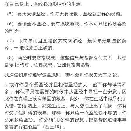
在自 己身上，圣经必须影响你的生活。
（5） 要天天读圣经，你每天要吃饭，圣经就是你的灵粮。
（6） 要读全本圣经，要有系统地读，你不可只读你所喜欢
的部 分。
（7） 以简单而且直接的方式来解经，最简单最明显的解
释，一 般说来是正确的。
（8） 读经时要常常思想：这些信息与基督有何关系，即使
是读 旧约时，也要思想，它如何指向基督。
我深信如果你遵守这些原则，神不会叫你误失天堂之 路。
3. 或许你是个爱圣经并且相信圣经的人，然而你却读得不
多， 你似乎只在需要的时候才从圣经中寻找一点安慰，因
此你在真理上没有坚固的根基。此外，你在生活中似乎犯了
大错--在婚 姻上、家庭生活上、与人交往上出了毛病，你有
时受了假师傅的误导。那样，你只读一点圣经是不够的，你
必须多读圣经。 你必须“用各样的智慧，把基督的道理丰丰
富富的存在心里” （西三16）。