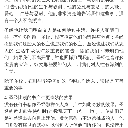
们 告诉我们他的生平与教训，他的受死与复活，的大能、
爱心、 仁慈与忍耐。他们非常清楚地告诉我们这些事，没
有一个人不 能明白。
圣经也让我们明白义人是如何地过生活。许多人和我们一
样，有许多问题。圣经并没有掩盖他们的错误与弱点；圣经
提醒我们这些人的救主也是我们的救主。圣经也让我们从恶
人的 生活中吸取许多重要的警告，提醒我们：神刑罚他
们，如果我们不离开罪，神也照样刑罚我们。圣经包含许多
宝贵的应许， 鼓励那些爱神的人，叫我们对人性有深刻的
自觉。
除了圣经，在哪里能学习到这些事呢？所以，读经是何等
重要的事！
4. 圣经比别的书产生更奇妙的效果
没有任何书籍像圣经那样在人身上产生如此奇妙的效果。圣
经的教训能在使徒时代“搅乱天下”（徒十七6）。使徒们乃
是神差遣出去向世上迷信、虚伪宗教与不道德挑战的人，他
们并没有属世的武器可以强迫人听信他们所传的，也没使用