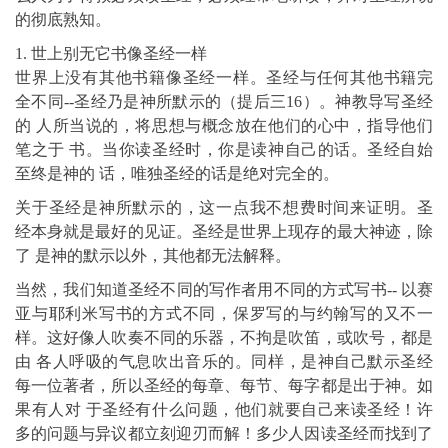
的彻底熟知。
1. 世上别无它书像圣经一样
世界上没有其他书籍像圣经一样。圣经与任何其他书籍完
全不同--圣经乃是神所默示的（提后三16）。神教导写圣经
的 人所当说的，将思想与概念放在他们的心中，指导他们
笔之于 书。当你读圣经时，你是读神自己的话。圣经自始
至终是神的 话，唯独圣经的话是绝对完全的。
关于圣经是神所默示的，这一点我不想费时间来证明。圣
经本身就是最好的见证。圣经是世界上现存的最大神迹，除
了 是神的默示以外，其他都无法解释。
当然，我们知道圣经不同的写作者用不同的方式写书-- 以赛
亚与耶利米写书的方式不同，保罗写的与约翰写的又不一
样。这好像人吹奏不同的乐器，不拘是吹笛，或吹号，都是
由 各人呼吸的气息吹出音乐的。同样，是神自己默示圣经
每一位著者，所以圣经的每章、每节、每字都是出于神。如
果有人对 于圣经有什么问题，他们就要自己来读圣经！许
多的问题与异议都立刻迎刃而解！多少人因读圣经而找到了