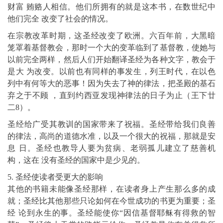
财富 贿赂人相信。他们所拥有的就是这本书，在数世纪中
他们完全 改变了社会的情况。
在宗教改革时期，这圣经改变了欧洲。六百年前，大黑暗
笼罩着基督教会，那时一个大的变革临到了基督教，使她与
以前完全两样，然后人们开始翻译圣经为各种文字，教会于
是大 为改变。以前也有同样的事发生，列王时代，在以色
列中有何等大的恶事！因为失去了神的律法，把圣殿的基石
弃之于不顾 ，直到约西亚发现神律法的日子为止（王下廿
二8）。
圣经给广受其教训的国家带来了祝福。圣经带给我们良善
的律法，高尚的道德水准，以及一个很大的祝福，那就是安
息 日。圣经也教导人要为贫病、老弱孤儿建立了慈善机
构，这在 没有圣经的国家中是少见的。
5. 圣经使读者受更大的影响
其他的书籍未能像圣经那样，在读者身上产生那么多的成
就；圣经比其他那些只论如何在今世成功的书更为重要；圣
经 论到永生的事。圣经能使你“因信基督耶稣有得救的智