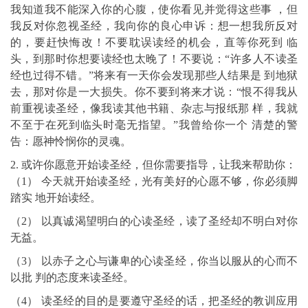
我知道我不能深入你的心腹，使你看见并觉得这些事 ，但
我反对你忽视圣经，我向你的良心申诉：想一想我所反对
的，要赶快悔改！不要耽误读经的机会，直等你死到 临
头，到那时你想要读经也太晚了！不要说：“许多人不读圣
经也过得不错。”将来有一天你会发现那些人结果是 到地狱
去，那对你是一大损失。你不要到将来才说：“恨不得我从
前重视读圣经，像我读其他书籍、杂志与报纸那 样，我就
不至于在死到临头时毫无指望。”我曾给你一个 清楚的警
告：愿神怜悯你的灵魂。
2. 或许你愿意开始读圣经，但你需要指导，让我来帮助你：
（1） 今天就开始读圣经，光有美好的心愿不够，你必须脚
踏实 地开始读经。
（2） 以真诚渴望明白的心读圣经，读了圣经却不明白对你
无益。
（3） 以赤子之心与谦卑的心读圣经，你当以服从的心而不
以批 判的态度来读圣经。
（4） 读圣经的目的是要遵守圣经的话，把圣经的教训应用