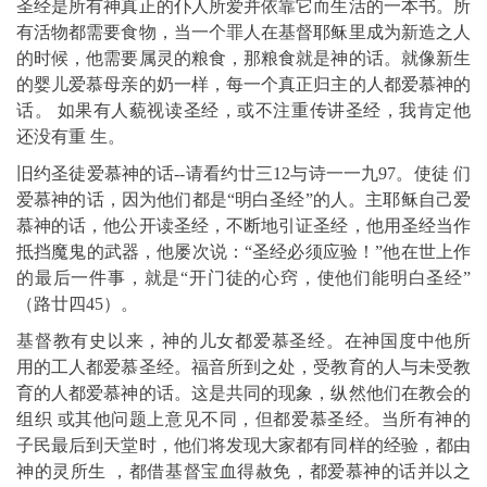
圣经是所有神真正的仆人所爱并依靠它而生活的一本书。所
有活物都需要食物，当一个罪人在基督耶稣里成为新造之人
的时候，他需要属灵的粮食，那粮食就是神的话。就像新生
的婴儿爱慕母亲的奶一样，每一个真正归主的人都爱慕神的
话。 如果有人藐视读圣经，或不注重传讲圣经，我肯定他
还没有重 生。
旧约圣徒爱慕神的话--请看约廿三12与诗一一九97。使徒 们
爱慕神的话，因为他们都是“明白圣经”的人。主耶稣自己爱
慕神的话，他公开读圣经，不断地引证圣经，他用圣经当作
抵挡魔鬼的武器，他屡次说：“圣经必须应验！”他在世上作
的最后一件事，就是“开门徒的心窍，使他们能明白圣经”
（路廿四45）。
基督教有史以来，神的儿女都爱慕圣经。在神国度中他所
用的工人都爱慕圣经。福音所到之处，受教育的人与未受教
育的人都爱慕神的话。这是共同的现象，纵然他们在教会的
组织 或其他问题上意见不同，但都爱慕圣经。当所有神的
子民最后到天堂时，他们将发现大家都有同样的经验，都由
神的灵所生 ，都借基督宝血得赦免，都爱慕神的话并以之