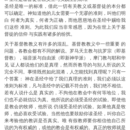
圣经是唯一的标准，借此一切有关教义或基督徒的本分都
可以确定。神知道他的儿女需要一个无谬的准则，叫他们明
白 何者为真实，何者为正确，而他恩慈地在圣经中赐给我
们这些 准则。为此我们应当非常感恩，因为在世上关于基
督徒的信仰 与实践有诸多的纷扰。
关于基督教教义有许多的混乱。基督教教义中一些重要 的
问题，各教会都有不同的解说。罗马天主教与抗罗宗（即基
督教），福音派与自由派（即新神学派），摩门教与耶和华
见 证人都说他们的是真理，然而所教导的与别人所说的又
完全不同。事情既然如此混淆，人怎能找到真理呢？只有一
个答案： 神在圣经中给了我们真理的准则，我们必须以这
准则为标准，凡与圣经中的记载不符合的，我们绝不相信。
若有人说什么是 真实的，不拘他在教会中有何等地位，我
们也不必就信以为真。他所说的必须受圣经的试验。即使他
是教会的牧师，他所说 仍须受圣经的试验。如果他真是牧
师，他必喜欢受试验。当然他也要鼓励你读圣经，叫你自己
来考验他的教训是否真实。唯 有假教师要你相信他自己所
说的为有权威的，或他的教会是有权威的。真正的牧师就是