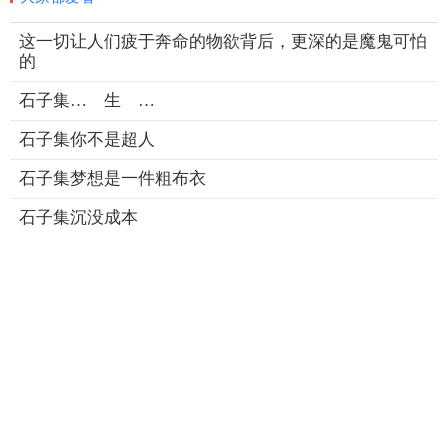
这一切让人们疲于奔命的物欲背后，更深的是魔鬼可怕
的
石子集… 生 …
石子集你不是超人
石子集梦想是一件粗布衣
石子集沉没成本
石子集疼痛是个好消息
石子集牌是上帝发的
查看更多热点新闻
新闻
灵修
讲章