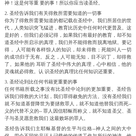
神！这是何等重 要的事！所以你应当读圣经。
2. 圣经告诉我们有关得救所需要知道的一切事
你为了得救所需要知道的都记载在圣经中。我们所居住的世
代，人类知识突飞猛进，教育比历史中任何时代更普及。这
是好的，但我们必须记得，如果我们有最好的教育，却不知
道圣经中所启示的真理，我们并不能得救而脱离地狱。要记
得， 人可能有各样惊人的知识，却未得救；死能叫人一切
的成功归于无有。反之，人可能无知，目不识丁，却得救
了。如果他的 耳听了圣经中伟大的真理，心中相信，他的
灵魂就必得救。认 识圣经的真理比任何知识还重要。
3. 圣经论到比任何书籍更重要的事
任何书籍所载之事没有比圣经中论到的更加重要。圣经告
诉我们得救的大计划，我们罪得赦免的方法。没有圣经我们
就 不知道基督降世为要拯救罪人，就不知道他替我们而死--
义的代替不义的-- 罪人因信耶稣而称义，就不知道圣父、圣
子与圣灵愿意救我们 这最败坏的罪人。
圣经告诉我们主耶稣基督的生平与位格--神人之间的大中
保。四个不同的见证人记载他的传道工作与所行的神迹。他