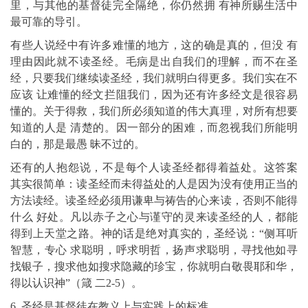
里，与其他的基督徒完全隔绝，你仍然拥 有神所赐生活中
最可靠的导引。
有些人说经中有许多难懂的地方，这的确是真的，但没 有
理由因此就不读圣经。毛病是出自我们的理解，而不在圣
经，只要我们继续读圣经，我们就明白得更多。我们实在不
应该 让难懂的经文拦阻我们，因为还有许多经文是很容易
懂的。关于得救，我们所必须知道的伟大真理，对所有想要
知道的人是 清楚的。因一部分的困难，而忽视我们所能明
白的，那是最愚 昧不过的。
还有的人抱怨说，不是每个人读圣经都得着益处。这答案
其实很简单：读圣经而未得益处的人是因为没有使用正当的
方法读经。读圣经必须用谦卑与祷告的心来读，否则不能得
什么 好处。凡以赤子之心与谨守的灵来读圣经的人，都能
得到上天堂之路。神的话是绝对真实的，圣经说：“侧耳听
智慧，专心 求聪明，呼求明哲，扬声求聪明，寻找他如寻
找银子，搜求他如搜求隐藏的珍宝，你就明白敬畏耶和华，
得以认识神”（箴 二2-5）。
6. 圣经是基督徒在教义上与实践上的标准