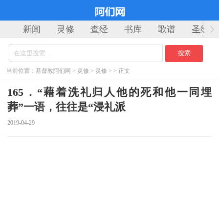
新闻
灵修
查经
书库
歌谱
圣经
当前位置：
基督教阿们网
>
灵修
>
灵修
> > 正文
165．“藉着洗礼归人他的死和他一同埋
葬”一语，往往是“浸礼派
2019-04-29