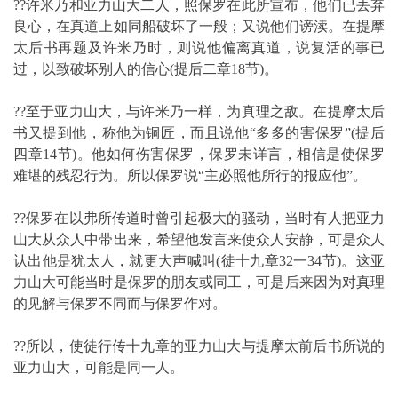
??许米乃和亚力山大二人，照保罗在此所宣布，他们已丢弃
良心，在真道上如同船破坏了一般；又说他们谤渎。在提摩
太后书再题及许米乃时，则说他偏离真道，说复活的事已
过，以致破坏别人的信心(提后二章18节)。
??至于亚力山大，与许米乃一样，为真理之敌。在提摩太后
书又提到他，称他为铜匠，而且说他“多多的害保罗”(提后
四章14节)。他如何伤害保罗，保罗未详言，相信是使保罗
难堪的残忍行为。所以保罗说“主必照他所行的报应他”。
??保罗在以弗所传道时曾引起极大的骚动，当时有人把亚力
山大从众人中带出来，希望他发言来使众人安静，可是众人
认出他是犹太人，就更大声喊叫(徒十九章32一34节)。这亚
力山大可能当时是保罗的朋友或同工，可是后来因为对真理
的见解与保罗不同而与保罗作对。
??所以，使徒行传十九章的亚力山大与提摩太前后书所说的
亚力山大，可能是同一人。