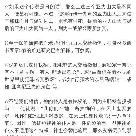
??如果这个传说是真的话，那么上述三个亚力山大是不同
人，便甚有可能。不过，使徒行传十九章的亚力山大后来信
了那稣而且与保罗同工，则也有可能。提前的亚力山大与提
后的亚力山大同为一人，则为一般解经家所接受。
??至于保罗如何把许米乃和亚力山大交给撒但，在哥林多前
书五章5节的难题研究已有解释，可参阅。
??保罗运用这种权柄，把犯罪的人交给撒但，解经家一向都
有不同的见解，有人指“逐出教会”，或“由撒但在看不见的
世界里使犯罪者受败坏”，或如“行邪术的以吕马瞎眼”，或
如“亚拿尼亚夫妇身亡”等。
??不过我们相信，神的仆人是有特权的，因为主耶稣曾授权
与十二使徒说：“凡你们在地上所捆绑的，在天上也要捆
绑；凡你们在他上所释放的，在天上也要释放”(太十八章18
节)。因此，信徒藐视神的仆人是一件危险的事，即使神的
仆人不运用这个特权，神也会替他施用，那么灾祸便临到那