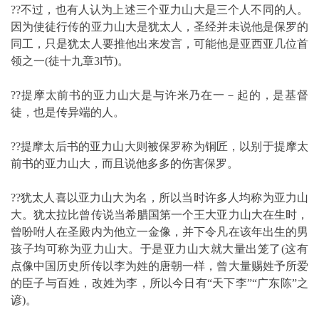
??不过，也有人认为上述三个亚力山大是三个人不同的人。
因为使徒行传的亚力山大是犹太人，圣经并未说他是保罗的
同工，只是犹太人要推他出来发言，可能他是亚西亚几位首
领之一(徒十九章3l节)。
??提摩太前书的亚力山大是与许米乃在一－起的，是基督
徒，也是传异端的人。
??提摩太后书的亚力山大则被保罗称为铜匠，以别于提摩太
前书的亚力山大，而且说他多多的伤害保罗。
??犹太人喜以亚力山大为名，所以当时许多人均称为亚力山
大。犹太拉比曾传说当希腊国第一个王大亚力山大在生时，
曾吩咐人在圣殿内为他立一金像，并下令凡在该年出生的男
孩子均可称为亚力山大。于是亚力山大就大量出笼了(这有
点像中国历史所传以李为姓的唐朝一样，曾大量赐姓予所爱
的臣子与百姓，改姓为李，所以今日有“天下李”“广东陈”之
谚)。