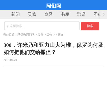
新闻
灵修
查经
书库
歌谱
圣经
当前位置：
基督教阿们网
>
灵修
>
灵修
> > 正文
300．许米乃和亚力山大为谁，保罗为何及
如何把他们交给撒但？
2019-04-29