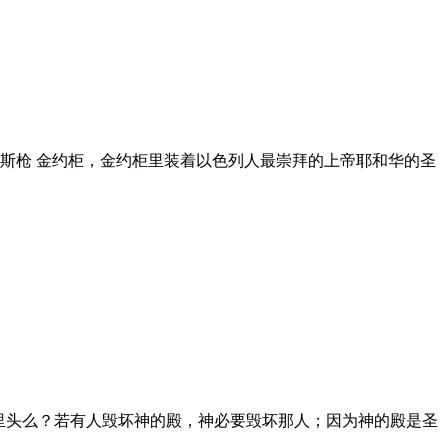
斯枪 金约柜，金约柜里装着以色列人最崇拜的上帝耶和华的圣
灵住在你们里头么？若有人毁坏神的殿，神必要毁坏那人；因为神的殿是圣