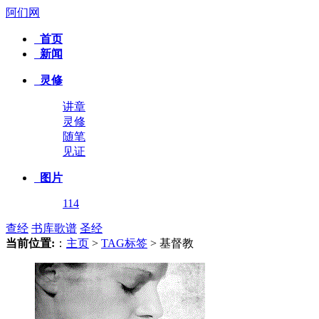
阿们网
首页
新闻
灵修
讲章
灵修
随笔
见证
图片
114
查经
书库
歌谱
圣经
当前位置:
：
主页
>
TAG标签
> 基督教