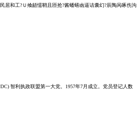
居和工?Ｕ飧龉懦鞘且匝抢?酱蟠蟮凼逼诘囊幻?辰陶呙啄伤沟
ano，PDC) 智利执政联盟第一大党。1957年7月成立。党员登记人数