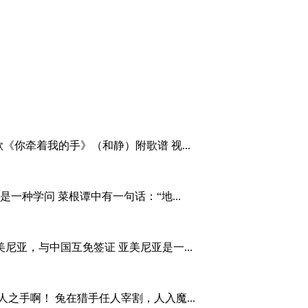
诗歌《你牵着我的手》（和静）附歌谱 视...
一种学问 菜根谭中有一句话：“地...
亚，与中国互免签证 亚美尼亚是一...
之手啊！ 兔在猎手任人宰割，人入魔...