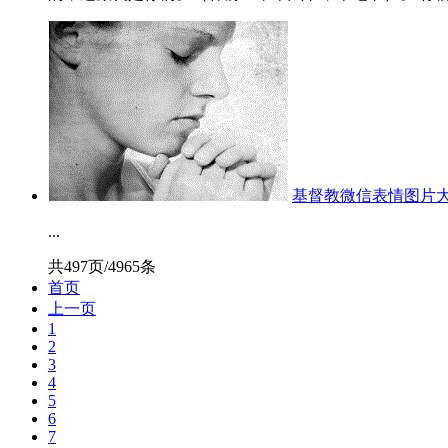
基督教微信表情图片
...
共497页/4965条
首页
上一页
1
2
3
4
5
6
7